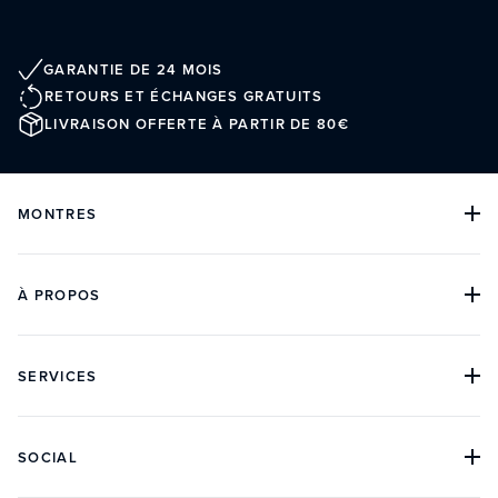
GARANTIE DE 24 MOIS
RETOURS ET ÉCHANGES GRATUITS
LIVRAISON OFFERTE À PARTIR DE 80€
MONTRES
TOUTES LES COLLECTIONS
TOUTES LES MONTRES
MONTRES DE PLONGÉE
À PROPOS
MONTRES CLASSIQUES
MONTRES CHRONOGRAPHES
NOTRE HISTOIRE
ARCHIVES
BOUTIQUES
SERVICES
AVIS CLIENTS
DANS LA PRESSE
CONTACT
FAQ
SUIVI DE COMMANDE
SOCIAL
PRENDRE RENDEZ-VOUS
REVENDEURS
RETOURS ET GARANTIE