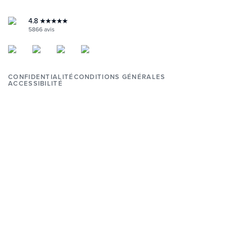
INSTAGRAM
YOUTUBE
FACEBOOK
4.8
★★★★★
PINTEREST
5866
avis
CONFIDENTIALITÉ
CONDITIONS GÉNÉRALES
ACCESSIBILITÉ