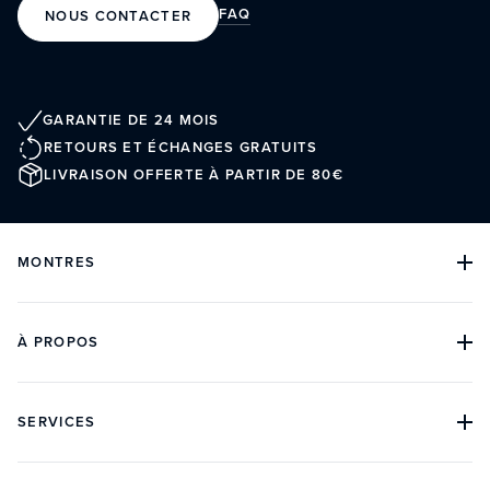
FAQ
NOUS CONTACTER
GARANTIE DE 24 MOIS
RETOURS ET ÉCHANGES GRATUITS
LIVRAISON OFFERTE À PARTIR DE 80€
MONTRES
TOUTES LES COLLECTIONS
TOUTES LES MONTRES
MONTRES DE PLONGÉE
À PROPOS
MONTRES CLASSIQUES
MONTRES CHRONOGRAPHES
NOTRE HISTOIRE
ARCHIVES
BOUTIQUES
SERVICES
AVIS CLIENTS
DANS LA PRESSE
CONTACT
FAQ