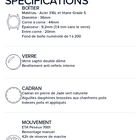
SPÉCIFICATIONS
BOÎTIER
Matériau : Acier 316L et titane Grade 5
Diamètre : 36mm
Corne à corne : 44mm
Épaisseur : 9,2mm (7,4 mm sans le verre)
Entre-corne : 20mm
Fond de boîte numéroté de 1 à 200
VERRE
Verre saphir double dôme
Revêtement anti-reflets interne
CADRAN
Cadran en pierre de Jade vert naturelle
Aiguilles dauphines brossées aux chanfreins polis
Indexes polis et appliqués
MOUVEMENT
ETA Peseux 7001
Remontage manuel
42h de réserve de marche