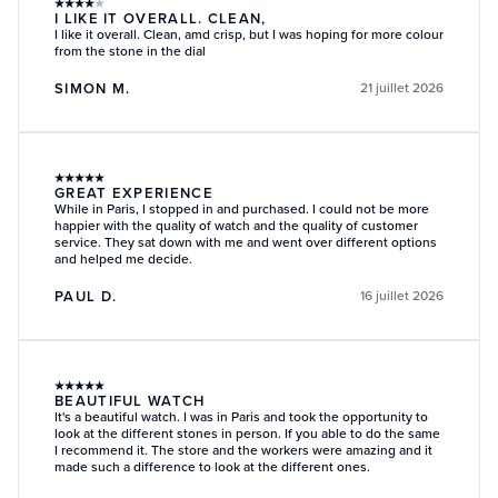
★
★
★
★
★
I LIKE IT OVERALL. CLEAN,
I like it overall. Clean, amd crisp, but I was hoping for more colour
from the stone in the dial
SIMON M.
21 juillet 2026
★
★
★
★
★
GREAT EXPERIENCE
While in Paris, I stopped in and purchased. I could not be more
happier with the quality of watch and the quality of customer
service. They sat down with me and went over different options
and helped me decide.
PAUL D.
16 juillet 2026
★
★
★
★
★
BEAUTIFUL WATCH
It's a beautiful watch. I was in Paris and took the opportunity to
look at the different stones in person. If you able to do the same
I recommend it. The store and the workers were amazing and it
made such a difference to look at the different ones.