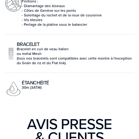
Finitions :
- Diamantage des biseaux
- Côtes de Genève sur les ponts
- Soleillage du rochet et de la roue de couronne
- Vis bleuies
- Perlage de la platine sous le balancier
BRACELET
Bracelet en cuir de veau italien
ou métal Mesh
(tous nos bracelets sont compatibles avec cette montre à l'exception
du Grain de riz et du Flat link)
ÉTANCHÉITÉ
30m (3ATM)
AVIS PRESSE
& CLIENTS