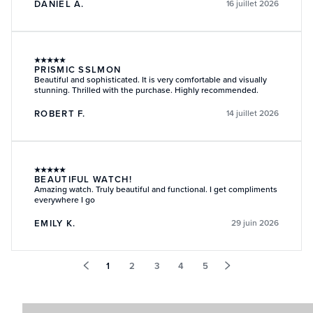
DANIEL A.
16 juillet 2026
★
★
★
★
★
PRISMIC SSLMON
Beautiful and sophisticated. It is very comfortable and visually
stunning. Thrilled with the purchase. Highly recommended.
ROBERT F.
14 juillet 2026
★
★
★
★
★
BEAUTIFUL WATCH!
Amazing watch. Truly beautiful and functional. I get compliments
everywhere I go
EMILY K.
29 juin 2026
1
2
3
4
5