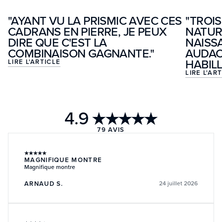
"AYANT VU LA PRISMIC AVEC CES
"TROIS
CADRANS EN PIERRE, JE PEUX
NATUR
DIRE QUE C'EST LA
NAISS
COMBINAISON GAGNANTE."
AUDAC
HABILL
LIRE L'ARTICLE
LIRE L'AR
4.9
★★★★★
79
AVIS
★
★
★
★
★
MAGNIFIQUE MONTRE
Magnifique montre
ARNAUD S.
24 juillet 2026