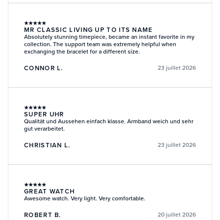
★
★
★
★
★
MR CLASSIC LIVING UP TO ITS NAME
Absolutely stunning timepiece, became an instant favorite in my
collection. The support team was extremely helpful when
exchanging the bracelet for a different size.
CONNOR L.
23 juillet 2026
★
★
★
★
★
SUPER UHR
Qualität und Aussehen einfach klasse. Armband weich und sehr
gut verarbeitet.
CHRISTIAN L.
23 juillet 2026
★
★
★
★
★
GREAT WATCH
Awesome watch. Very light. Very comfortable.
ROBERT B.
20 juillet 2026