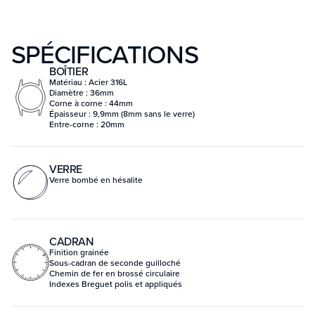
SPÉCIFICATIONS
BOÎTIER
Matériau : Acier 316L
Diamètre : 36mm
Corne à corne : 44mm
Épaisseur : 9,9mm (8mm sans le verre)
Entre-corne : 20mm
VERRE
Verre bombé en hésalite
CADRAN
Finition grainée
Sous-cadran de seconde guilloché
Chemin de fer en brossé circulaire
Indexes Breguet polis et appliqués