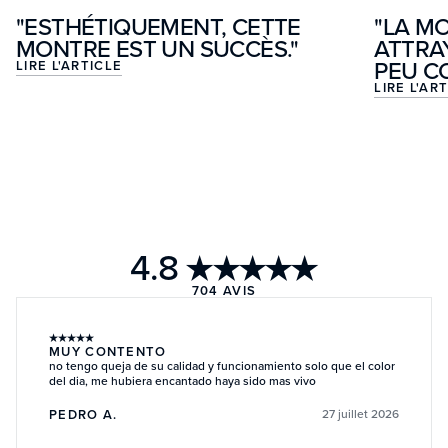
"ESTHÉTIQUEMENT, CETTE
"LA M
MONTRE EST UN SUCCÈS."
ATTRA
PEU C
LIRE L'ARTICLE
LIRE L'AR
4.8
★★★★★
704
AVIS
★
★
★
★
★
MUY CONTENTO
no tengo queja de su calidad y funcionamiento solo que el color
del dia, me hubiera encantado haya sido mas vivo
PEDRO A.
27 juillet 2026