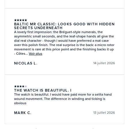
★
★
★
★
★
BALTIC MR CLASSIC: LOOKS GOOD WITH HIDDEN
SECRETS UNDERNEATH
A lovely first impression: the Bréguet-style numerals, the
asymmetric small seconds, and the leaf-shape hands all give the
dial real character - though i would have preferred a mat case
over this polish finish. The real surprise is the back: a micro rotor
movement is rare at this price point and the finishing backs it up
- Côtes...
Voir plus
NICOLAS L.
14 juillet 2026
★
★
★
★
★
THE WATCH IS BEAUTIFUL. I
The watch is beautiful. I would have paid more for a selita hand
wound movement. The difference in winding and ticking is
obvious
MARK C.
13 juillet 2026