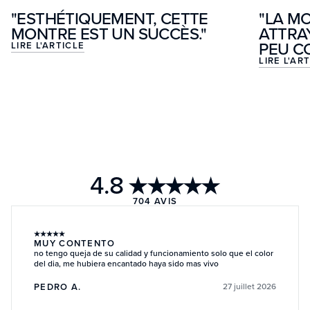
"ESTHÉTIQUEMENT, CETTE
"LA M
MONTRE EST UN SUCCÈS."
ATTRA
PEU C
LIRE L'ARTICLE
LIRE L'AR
4.8
★★★★★
704
AVIS
★
★
★
★
★
MUY CONTENTO
no tengo queja de su calidad y funcionamiento solo que el color
del dia, me hubiera encantado haya sido mas vivo
PEDRO A.
27 juillet 2026