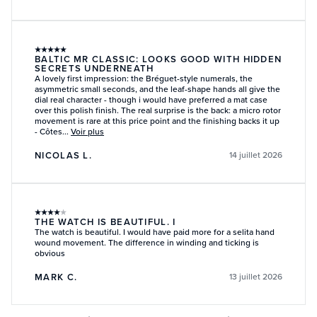
★
★
★
★
★
BALTIC MR CLASSIC: LOOKS GOOD WITH HIDDEN
SECRETS UNDERNEATH
A lovely first impression: the Bréguet-style numerals, the
asymmetric small seconds, and the leaf-shape hands all give the
dial real character - though i would have preferred a mat case
over this polish finish. The real surprise is the back: a micro rotor
movement is rare at this price point and the finishing backs it up
- Côtes...
Voir plus
NICOLAS L.
14 juillet 2026
★
★
★
★
★
THE WATCH IS BEAUTIFUL. I
The watch is beautiful. I would have paid more for a selita hand
wound movement. The difference in winding and ticking is
obvious
MARK C.
13 juillet 2026