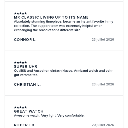
★
★
★
★
★
MR CLASSIC LIVING UP TO ITS NAME
Absolutely stunning timepiece, became an instant favorite in my
collection. The support team was extremely helpful when
exchanging the bracelet for a different size.
CONNOR L.
23 juillet 2026
★
★
★
★
★
SUPER UHR
Qualität und Aussehen einfach klasse. Armband weich und sehr
gut verarbeitet.
CHRISTIAN L.
23 juillet 2026
★
★
★
★
★
GREAT WATCH
Awesome watch. Very light. Very comfortable.
ROBERT B.
20 juillet 2026