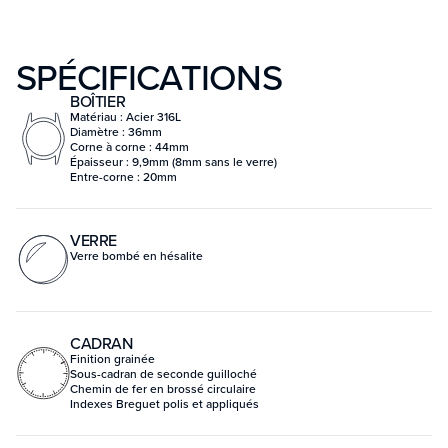
SPÉCIFICATIONS
BOÎTIER
Matériau : Acier 316L
Diamètre : 36mm
Corne à corne : 44mm
Épaisseur : 9,9mm (8mm sans le verre)
Entre-corne : 20mm
VERRE
Verre bombé en hésalite
CADRAN
Finition grainée
Sous-cadran de seconde guilloché
Chemin de fer en brossé circulaire
Indexes Breguet polis et appliqués